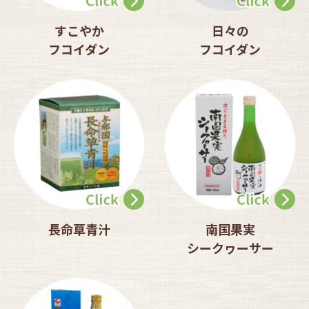
すこやか
日々の
フコイダン
フコイダン
長命草青汁
南国果実
シークヮーサー