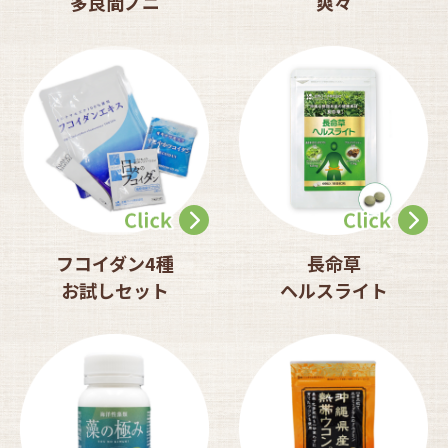
多良間ノニ
爽々
フコイダン4種
長命草
お試しセット
ヘルスライト