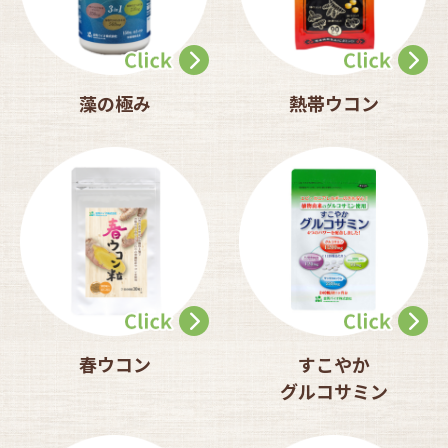
藻の極み
熱帯ウコン
春ウコン
すこやか
グルコサミン