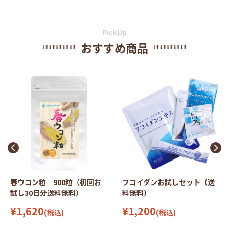
PickUp
おすすめ商品
回お
フコイダンお試しセット（送
爽々（そうそう）900mL 
料無料）
回限定価格/送料無料）
¥1,200
¥2,500
(税込)
(税込)