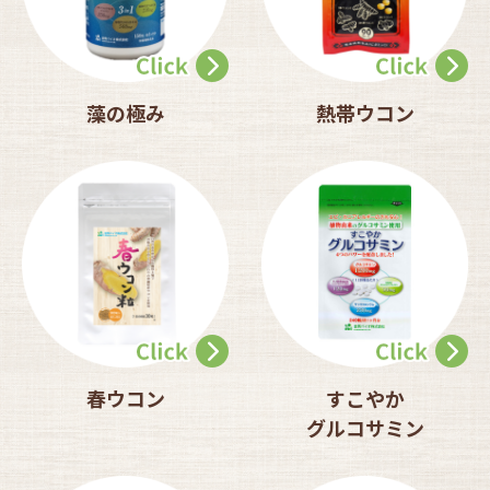
藻の極み
熱帯ウコン
春ウコン
すこやか
グルコサミン