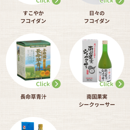
すこやか
日々の
フコイダン
フコイダン
長命草青汁
南国果実
シークヮーサー