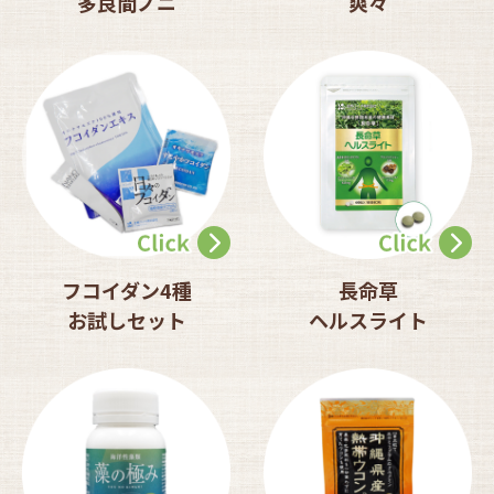
多良間ノニ
爽々
フコイダン4種
長命草
お試しセット
ヘルスライト