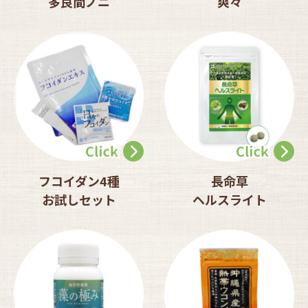
多良間ノニ
爽々
フコイダン4種
長命草
お試しセット
ヘルスライト