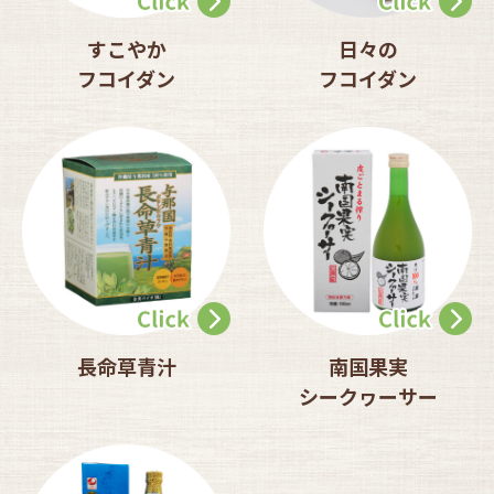
すこやか
日々の
フコイダン
フコイダン
長命草青汁
南国果実
シークヮーサー