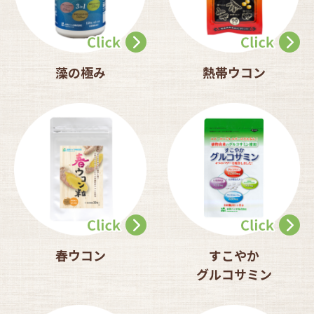
藻の極み
熱帯ウコン
春ウコン
すこやか
グルコサミン