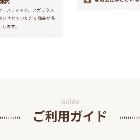
案内
ヤースティック、アガリクス
売とさせていただく商品が多
たします。
.0導入のお知らせ
プにおきましてお客様により
いただくために『本人認証サ
入いたしましたのでお知らせいた
Guide
学会『第10回健康
ご利用ガイド
「沖縄フコイダン」につい
』 を受賞!
会が主催する第10回健康医療