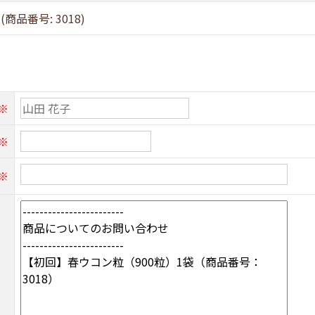
ン商品
NANO LIPOシリーズ
品番号: 3018)
のおからコッティ
その他の健康食品
・その他
定期・おまとめ買い
※
取り寄せ商品
※
※