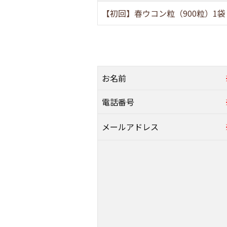
フコイダ
【初回】春ウコン粒（900粒）1袋 (商
島とうふ
一般食品
お名前
ギフト・
電話番号
メールアドレス