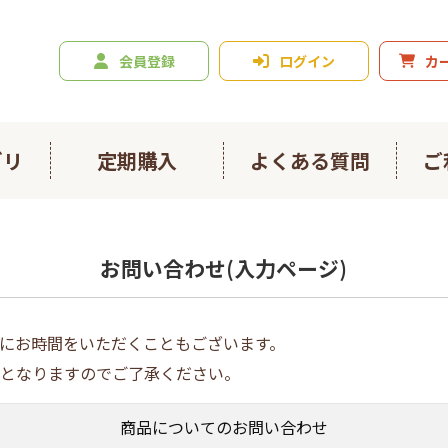
会員登録
ログイン
カ
ゴリ
定期購入
よくある質問
ご
ニジュース
爽々
お問い合わせ(入力ページ)
ルスライト
春ウコン900粒
にお時間をいただくこともございます。
ン4種お試しセット
日々のフコイダン
となりますのでご了承ください。
イダンプラス
にんにくの恵み
商品についてのお問い合わせ