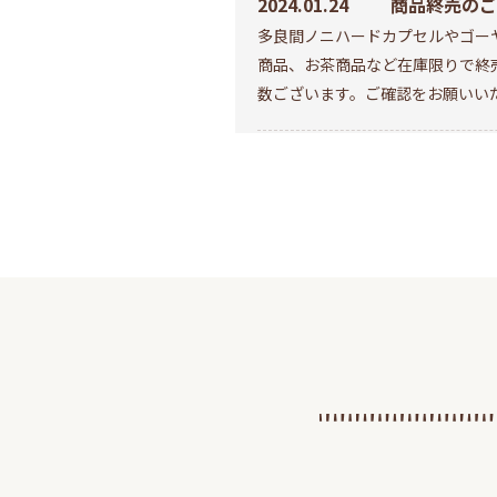
2024.01.24
商品終売のご
多良間ノニハードカプセルやゴー
商品、お茶商品など在庫限りで終
数ございます。ご確認をお願いい
2023.11.13
3Dセキュア2
このたび、弊社オンラインショッ
安全に安心して当サイトをご利用
ービス(3Dセキュア2.0)』を導
します。
2023.10.02
日本健康医療
オキナワモズクを用いた自社製品
医療アワード
て、一般社団法人日本健康医療学
アワードを受賞いたしました。