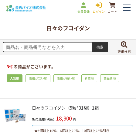
会員登録
ログイン
カート
日々のフコイダン
詳細検索
3
件
の商品がございます。
人気順
価格が安い順
価格が高い順
新着順
商品名順
日々のフコイダン（5粒*31袋）1箱
18,900
販売価格(税込):
円
★3個以上10％、6個以上20％、10個以上25％引き