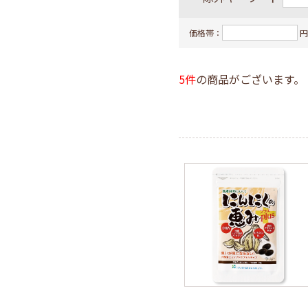
フコイダ
価格帯：
円
島とうふ
一般食品
5件
の商品がございます。
ギフト・