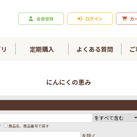
会員登録
ログイン
カ
ゴリ
定期購入
よくある質問
ご
ニジュース
爽々
にんにくの恵み
ルスライト
春ウコン900粒
ン4種お試しセット
日々のフコイダン
イダンプラス
にんにくの恵み
す
商品名、商品番号で探す
を除く