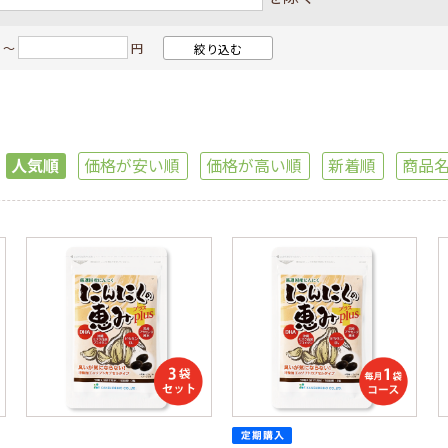
ン商品
NANO LIPOシリーズ
 ～
円
のおからコッティ
その他の健康食品
・その他
定期・おまとめ買い
人気順
価格が安い順
価格が高い順
新着順
商品
取り寄せ商品