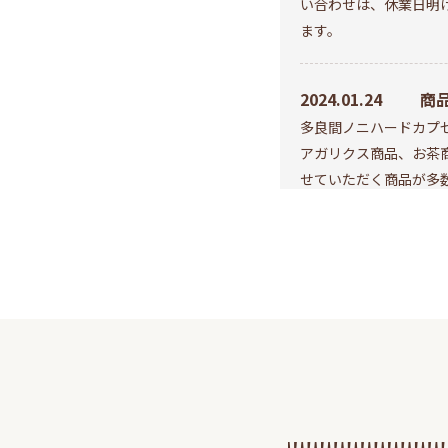
い合わせは、休業日明
ます。
2024.01.24
商
多良間ノニハードカプ
アガリクス商品、お茶
せていただく商品が多
いいたします。
2023.11.13
3D
このたび、弊社オンラ
知
客様により安全に安心
くために『本人認証サービ
入いたしましたのでお