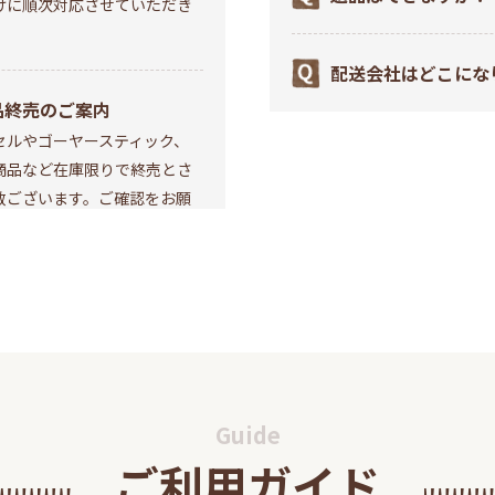
けに順次対応させていただき
配送会社はどこにな
品終売のご案内
セルやゴーヤースティック、
商品など在庫限りで終売とさ
数ございます。ご確認をお願
セキュア2.0導入のお
インショップにおきましてお
らせ
して当サイトをご利用いただ
ス(3Dセキュア2.0)』を導
知らせいたします。
Guide
ご利用ガイド