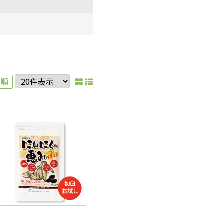
機能性表示食品
健康飲料・お茶
Re;qmeシリーズ
名順