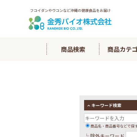
フコイダンやウコンなど沖縄の健康食品をお届け
商品検索
商品カテ
多良間ノ
長命草ヘ
フコイダ
キーワード検索
琉球フコ
商品名・商品番号などで探
└ 除外キーワード