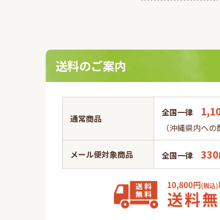
2023.10.02
日
オキナワモズクを用い
1
ン」について、一般社
ド』
催する第10回健康医
た。
送料のご案内
1,1
全国一律
通常商品
（沖縄県内への配
330
メール便対象商品
全国一律