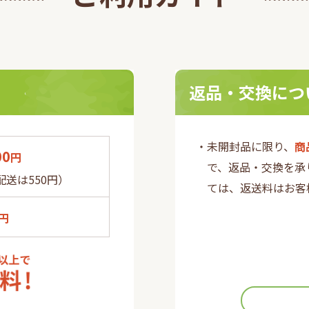
本健康医療学会『第
た自社製品「沖縄フコイダ
0回健康医療アワー
団法人日本健康医療学会が主
 を受賞!
療アワードを受賞いたしまし
返品・交換につ
・未開封品に限り、
商
00
円
で、返品・交換を承
送は550円）
ては、返送料はお客
円