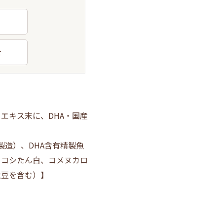
せ
エキス末に、DHA・国産
をプラスしました！
造）、DHA含有精製魚
ロコシたん白、コメヌカロ
大豆を含む）】