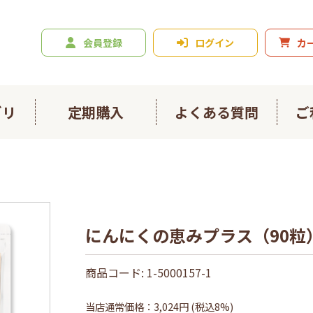
会員登録
ログイン
カ
ゴリ
定期購入
よくある質問
ご
ニジュース
爽々
ルスライト
春ウコン900粒
にんにくの恵みプラス（90粒
ン4種お試しセット
日々のフコイダン
商品コード:
1-5000157-1
イダンプラス
にんにくの恵み
当店通常価格
3,024
円 (税込8%)