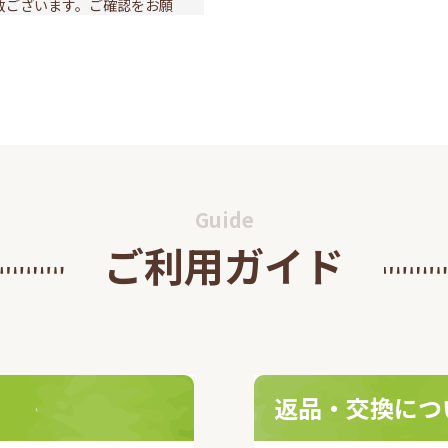
数ございます。ご確認をお願
セキュア2.0導入のお
インショップにおきましてお
らせ
して当サイトをご利用いただ
ス(3Dセキュア2.0)』を導
知らせいたします。
Guide
ご利用ガイド
本健康医療学会『第
た自社製品「沖縄フコイダ
0回健康医療アワー
団法人日本健康医療学会が主
 を受賞!
療アワードを受賞いたしまし
返品・交換につ