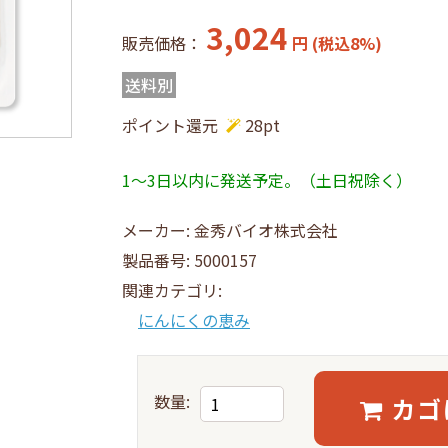
ン商品
NANO LIPOシリーズ
3,024
販売価格
円 (税込8%)
のおからコッティ
その他の健康食品
送料別
・その他
定期・おまとめ買い
ポイント還元
28
pt
取り寄せ商品
1～3日以内に発送予定。（土日祝除く）
メーカー:
金秀バイオ株式会社
製品番号:
5000157
関連カテゴリ:
にんにくの恵み
数量:
カゴ