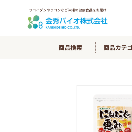
フコイダンやウコンなど沖縄の健康食品をお届け
商品検索
商品カテ
多良間ノ
長命草ヘ
フコイダ
琉球フコ