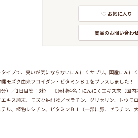
お気に入り
商品のお問い合わ
タイプで、臭いが気にならないにんにくサプリ。国産にんにく
純末・沖縄モズク由来フコイダン・ビタミンＢ１
分）／1日目安：3粒 【原材料名：にんにくエキス末（国内製
タエキス純末、モズク抽出物／ゼラチン、グリセリン、トウモ
ステル、植物レシチン、ビタミンＢ１（一部に豚、ゼラチン、