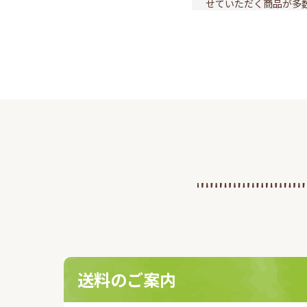
せていただく商品が多
いいたします。
2023.11.13
3D
このたび、弊社オンラ
知
客様により安全に安心
くために『本人認証サービ
入いたしましたのでお
2023.10.02
日
オキナワモズクを用い
1
ン」について、一般社
ド』
催する第10回健康医
た。
送料のご案内