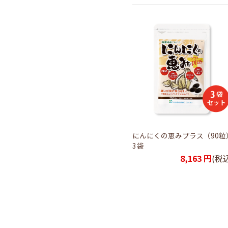
ラス
【初回】にんにくの恵みプラス
にんにくの恵みプラス（90粒
（90粒）1袋
3袋
込)
1,620
円
(税込)
8,163
円
(税