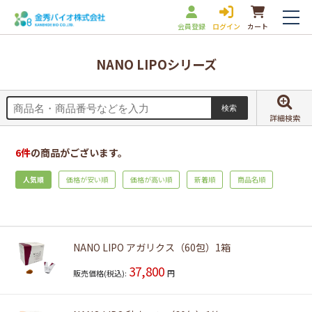
会員登録
ログイン
カート
NANO LIPOシリーズ
詳細検索
6
件
の商品がございます。
人気順
価格が安い順
価格が高い順
新着順
商品名順
NANO LIPO アガリクス（60包）1箱
37,800
販売価格(税込):
円