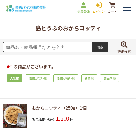
会員登録
ログイン
カート
島とうふのおからコッティ
詳細検索
6
件
の商品がございます。
人気順
価格が安い順
価格が高い順
新着順
商品名順
おからコッティ（250g）1個
1,200
販売価格(税込):
円