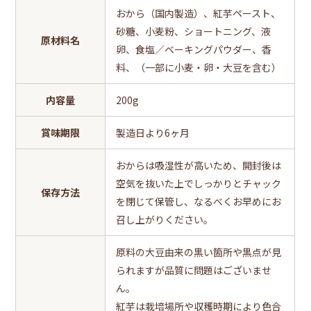
おから（国内製造）、紅芋ペースト、
砂糖、小麦粉、ショートニング、液
原材料名
卵、食塩／ベーキングパウダー、香
料、（一部に小麦・卵・大豆を含む）
内容量
200g
賞味期限
製造日より6ヶ月
おからは吸湿性が高いため、開封後は
空気を抜いた上でしっかりとチャック
保存方法
を閉じて保管し、なるべくお早めにお
召し上がりください。
原料の大豆由来の黒い箇所や黒点が見
られますが品質に問題はございませ
ん。
紅芋は栽培場所や収穫時期により色合