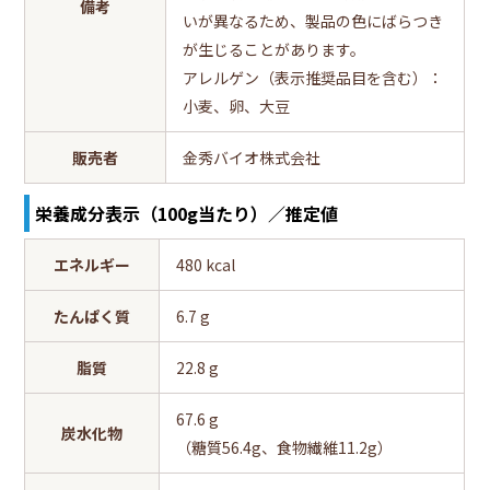
備考
いが異なるため、製品の色にばらつき
が生じることがあります。
アレルゲン（表示推奨品目を含む）：
小麦、卵、大豆
販売者
金秀バイオ株式会社
栄養成分表示（100g当たり）／推定値
エネルギー
480 kcal
たんぱく質
6.7 g
脂質
22.8 g
67.6 g
炭水化物
（糖質56.4g、食物繊維11.2g）