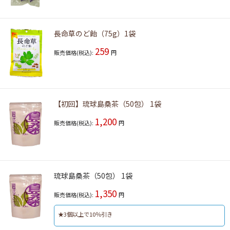
長命草のど飴（75g）1袋
259
販売価格(税込):
円
【初回】琉球島桑茶（50包） 1袋
1,200
販売価格(税込):
円
琉球島桑茶（50包） 1袋
1,350
販売価格(税込):
円
★3個以上で10％引き