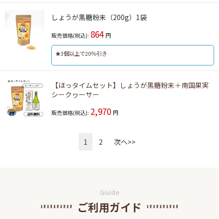
しょうが黒糖粉末（200g）1袋
864
販売価格(税込):
円
★3個以上で20％引き
【ほっタイムセット】しょうが黒糖粉末＋南国果実
シークヮーサー
2,970
販売価格(税込):
円
1
2
次へ>>
Guide
ご利用ガイド