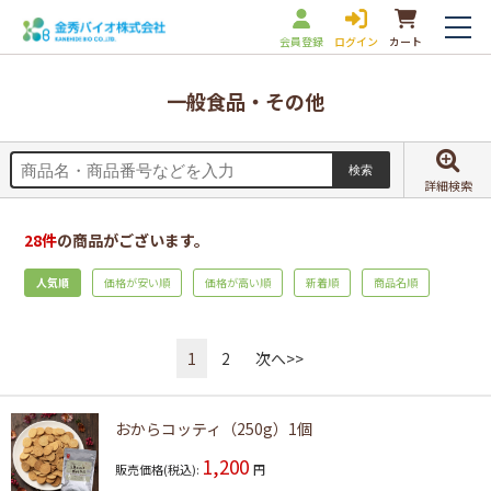
会員登録
ログイン
カート
一般食品・その他
詳細検索
28
件
の商品がございます。
人気順
価格が安い順
価格が高い順
新着順
商品名順
1
2
次へ>>
おからコッティ（250g）1個
1,200
販売価格(税込):
円