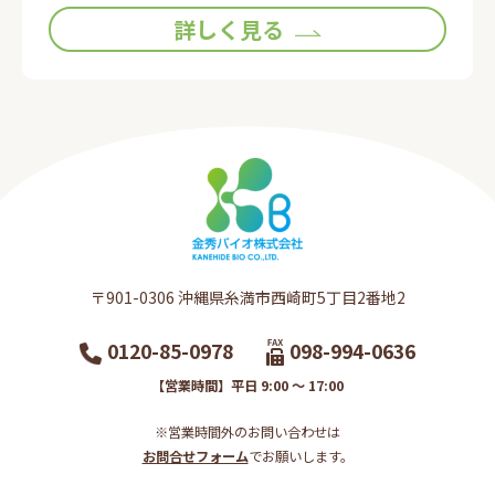
ホームページに有害なコンピュータープログラムを送信す
詳しく見る
るなどして、当社の営業を妨害すること
(3)当社が扱う商品の知的所有権を侵害する行為をすること
(4)その他、この利用規約に反する行為をすること
第6条 (会員情報の取扱い)
1. 当社は、原則として会員情報を会員の事前の同意なく第
三者に対して開示することはありません。ただし、次の各
号の場合には、会員の事前の同意なく、当社は会員情報そ
の他のお客様情報を開示できるものとします。
(1)法令に基づき開示を求められた場合
(2)当社の権利、利益、名誉等を保護するために必要である
〒901-0306​ 沖縄県糸満市西崎町5丁目2番地2​
と当社が判断した場合
2. 会員情報につきましては、当社の「個人情報保護への取
0120-85-0978
098-994-0636
組み」に従い、当社が管理します。当社は、会員情報を、
会員へのサービス提供、サービス内容の向上、サービスの
【営業時間】平日 9:00 ～ 17:00
利用促進、およびサービスの健全かつ円滑な運営の確保を
図る目的のために、当社おいて利用することができるもの
※営業時間外のお問い合わせは
とします。
お問合せフォーム
でお願いします。​
3. 当社は、会員に対して、メールマガジンその他の方法に