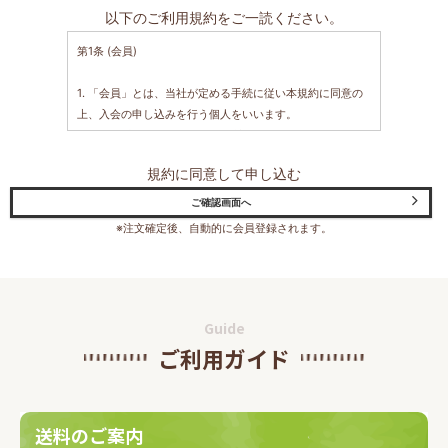
以下のご利用規約をご一読ください。
第1条 (会員)
1. 「会員」とは、当社が定める手続に従い本規約に同意の
上、入会の申し込みを行う個人をいいます。
2. 「会員情報」とは、会員が当社に開示した会員の属性に
関する情報および会員の取引に関する履歴等の情報をいい
規約に同意して申し込む
ます。
3. 本規約は、全ての会員に適用され、登録手続時および登
録後にお守りいただく規約です。
※注文確定後、自動的に会員登録されます。
第2条 (登録)
1. 会員資格
本規約に同意の上、所定の入会申込みをされたお客様は、
Guide
所定の登録手続完了後に会員としての資格を有します。会
ご利用ガイド
員登録手続は、会員となるご本人が行ってください。代理
による登録は一切認められません。なお、過去に会員資格
が取り消された方やその他当社が相応しくないと判断した
方からの会員申込はお断りする場合があります。
送料のご案内