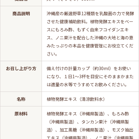
商品説明
沖縄産の厳選野草12種類を乳酸菌の力で発酵
させた健康補助飲料。植物発酵エキスをベー
スにもろみ酢、もずく由来フコイダンエキ
ス、ノニ果汁を配合した沖縄の大地と海の恵
みたっぷりの本品を健康管理にお役立てくだ
さい。
お召し上がり方
備え付けの計量カップ（約30ml）をお使い
になり、１日1～3杯を目安にそのままかまた
は適量の水等でうすめてお飲みください。
名称
植物発酵エキス（清涼飲料水）
原材料
植物発酵エキス（沖縄県製造）、もろみ酢
（沖縄県製造）、タンカン果汁（沖縄県製
造）、加工黒糖（沖縄県製造）、モズク抽出
エキス（沖縄県製造）、ノニ果汁（沖縄県製