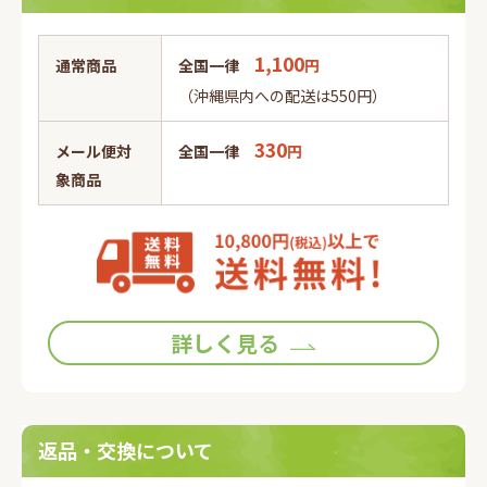
2. 会員情報の入力
会員登録手続の際には、入力上の注意をよく読み、所定の
1,100
通常商品
全国一律
円
入力フォームに必要事項を正確に入力してください。会員
（沖縄県内への配送は550円）
情報の登録において、特殊記号・旧漢字・ローマ数字など
はご使用になれません。これらの文字が登録された場合は
当社にて変更致します。
330
メール便対
全国一律
円
象商品
3. パスワードの管理
(1)パスワードは会員本人のみが利用できるものとし、第三
者に譲渡・貸与できないものとします。
(2)パスワードは、他人に知られることがないよう定期的に
変更する等、会員本人が責任をもって管理してください。
(3)パスワードを用いて当社に対して行われた意思表示は、
会員本人の意思表示とみなし、そのために生じる支払等は
詳しく見る
全て会員の責任となります。
第3条 (変更)
1. 会員は、氏名、住所など当社に届け出た事項に変更があ
返品・交換について
った場合には、速やかに当社に連絡するものとします。
2. 変更登録がなされなかったことにより生じた損害につい