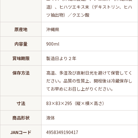
造）、ヒハツエキス末（デキストリン、ヒハ
ツ抽出物）／クエン酸
原産地
沖縄県
内容量
900ml
賞味期限
製造日より２年
保存方法
高温、多湿及び直射日光を避けて保管してく
ださい。品質の性質上、開栓後は冷蔵保存し
てお早めにお召し上がりください。
寸法
83×83×295（縦×横×高さ）
商品形状
液体
JANコード
4958349190417