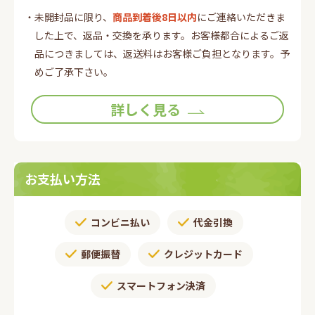
て、当社は一切責任を負いません。また、変更登録がなさ
・未開封品に限り、
商品到着後8日以内
にご連絡いただきま
れた場合でも、変更登録前にすでに手続がなされた取引
した上で、返品・交換を承ります。お客様都合によるご返
は、変更登録前の情報に基づいて行われますのでご注意く
品につきましては、返送料はお客様ご負担となります。予
ださい。
めご了承下さい。
第4条 (退会)
詳しく見る
会員が退会を希望する場合には、会員本人が退会手続きを
行ってください。所定の退会手続の終了後に、退会となり
ます。
第5条 (会員資格の喪失及び賠償義務)
お支払い方法
1. 会員が、会員資格取得申込の際に虚偽の申告をしたと
き、通信販売による代金支払債務を怠ったとき、その他当
コンビニ払い
代金引換
社が会員として不適当と認める事由があるときは、当社
は、会員資格を取り消すことができることとします。
郵便振替​
クレジットカード
2. 会員が、以下の各号に定める行為をしたときは、これに
より当社が被った損害を賠償する責任を負います。
スマートフォン決済
(1)会員番号、パスワードを不正に使用すること
(2)当ホームページにアクセスして情報を改ざんしたり、当