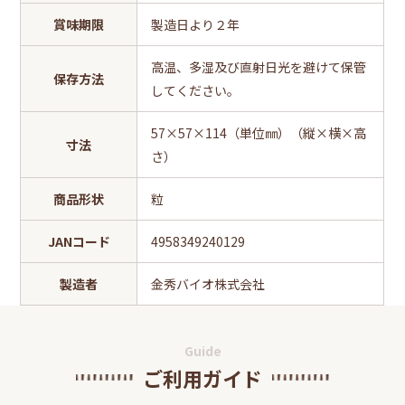
賞味期限
製造日より２年
高温、多湿及び直射日光を避けて保管
保存方法
してください。
57×57×114（単位㎜）（縦×横×高
寸法
さ）
商品形状
粒
JANコード
4958349240129
製造者
金秀バイオ株式会社
Guide
ご利用ガイド