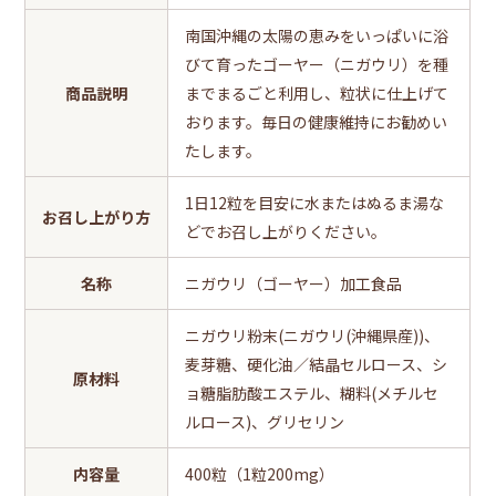
南国沖縄の太陽の恵みをいっぱいに浴
びて育ったゴーヤー（ニガウリ）を種
商品説明
までまるごと利用し、粒状に仕上げて
おります。毎日の健康維持にお勧めい
たします。
1日12粒を目安に水またはぬるま湯な
お召し上がり方
どでお召し上がりください。
名称
ニガウリ（ゴーヤー）加工食品
ニガウリ粉末(ニガウリ(沖縄県産))、
麦芽糖、硬化油／結晶セルロース、シ
原材料
ョ糖脂肪酸エステル、糊料(メチルセ
ルロース)、グリセリン
内容量
400粒（1粒200mg）