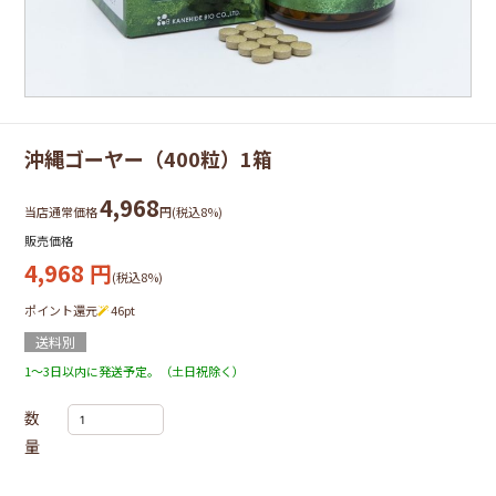
沖縄ゴーヤー（400粒）1箱
4,968
当店通常価格
円(税込8%)
販売価格
4,968
円
(税込8%)
ポイント還元
46
pt
送料別
1～3日以内に発送予定。（土日祝除く）
数
量