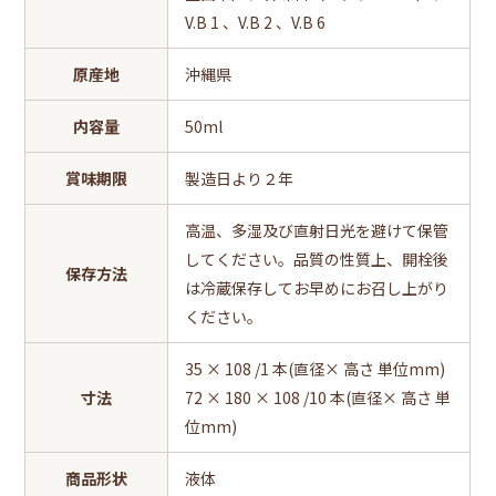
V.B 1 、V.B 2 、V.B 6
原産地
沖縄県
内容量
50ml
賞味期限
製造日より２年
高温、多湿及び直射日光を避けて保管
してください。品質の性質上、開栓後
保存方法
は冷蔵保存してお早めにお召し上がり
ください。
35 × 108 /1 本(直径× 高さ 単位mm)
寸法
72 × 180 × 108 /10 本(直径× 高さ 単
位mm)
商品形状
液体