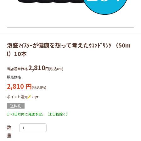
泡盛ﾏｲｽﾀｰが健康を想って考えたｳｺﾝﾄﾞﾘﾝｸ （50m
l）10本
2,810
当店通常価格
円(税込8%)
販売価格
2,810
円
(税込8%)
ポイント還元
26
pt
送料別
1～3日以内に発送予定。（土日祝除く）
数
量