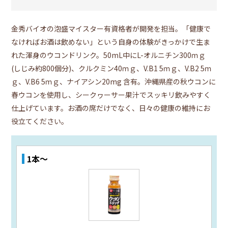
金秀バイオの泡盛マイスター有資格者が開発を担当。「健康で
なければお酒は飲めない」という自身の体験がきっかけで生ま
れた渾身のウコンドリンク。50mL中にL-オルニチン300ｍｇ
(しじみ約800個分)、クルクミン40ｍｇ、V.B1 5ｍｇ、V.B2 5ｍ
ｇ、V.B6 5ｍｇ、ナイアシン20mg 含有。沖縄県産の秋ウコンに
春ウコンを使用し、シークヮーサー果汁でスッキリ飲みやすく
仕上げています。お酒の席だけでなく、日々の健康の維持にお
役立てください。
1本～