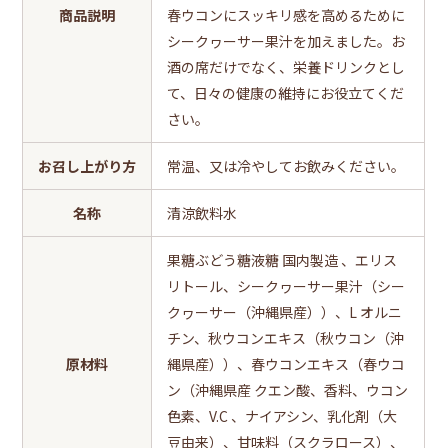
商品説明
春ウコンにスッキリ感を高めるために
シークヮーサー果汁を加えました。お
酒の席だけでなく、栄養ドリンクとし
て、日々の健康の維持にお役立てくだ
さい。
お召し上がり方
常温、又は冷やしてお飲みください。
名称
清涼飲料水
果糖ぶどう糖液糖 国内製造 、エリス
リトール、シークヮーサー果汁（シー
クヮーサー（沖縄県産））、L オルニ
チン、秋ウコンエキス（秋ウコン（沖
原材料
縄県産））、春ウコンエキス（春ウコ
ン（沖縄県産 クエン酸、香料、ウコン
色素、V.C 、ナイアシン、乳化剤（大
豆由来）、甘味料（スクラロース）、