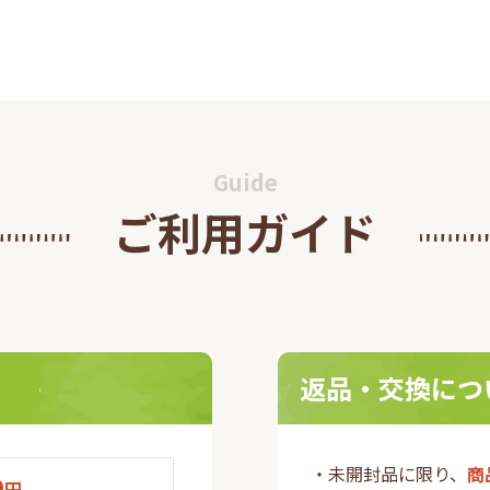
セキュア2.0導入のお
インショップにおきましてお
らせ
して当サイトをご利用いただ
ス(3Dセキュア2.0)』を導
知らせいたします。
Guide
ご利用ガイド
本健康医療学会『第
た自社製品「沖縄フコイダ
0回健康医療アワー
団法人日本健康医療学会が主
 を受賞!
療アワードを受賞いたしまし
返品・交換につ
・未開封品に限り、
商
0
円