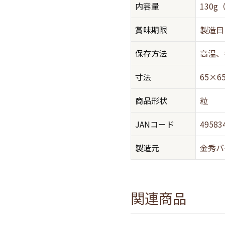
内容量
130g
賞味期限
製造日
保存方法
高温、
寸法
65×
商品形状
粒
JANコード
49583
製造元
金秀バ
関連商品