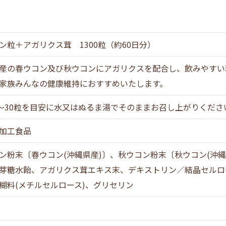
ン粒＋アガリクス茸 1300粒（約60日分）
産の春ウコン及び秋ウコンにアガリクスを配合し、飲みやすい
家族みんなの健康維持におすすめいたします。
0～30粒を目安に水又はぬるま湯でそのままお召し上がりくださ
加工食品
ン粉末〔春ウコン(沖縄県産)〕、秋ウコン粉末〔秋ウコン(沖縄
芽糖水飴、アガリクス茸エキス末、デキストリン／結晶セルロ
糊料(メチルセルロース)、グリセリン