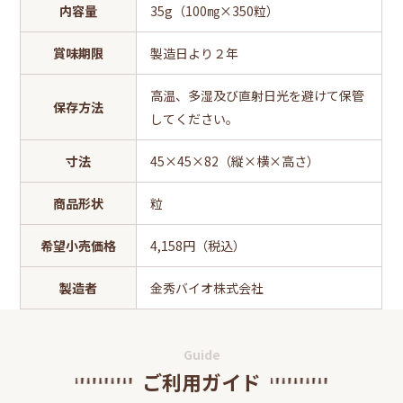
内容量
35g（100㎎×350粒）
賞味期限
製造日より２年
高温、多湿及び直射日光を避けて保管
保存方法
してください。
寸法
45×45×82（縦×横×高さ）
商品形状
粒
希望小売価格
4,158円（税込）
製造者
金秀バイオ株式会社
Guide
ご利用ガイド