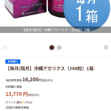
【毎月/隔月】沖縄アガリクス（300粒）1箱
【毎月/隔月】沖縄アガリクス（300粒）1箱
16,200
当店通常価格
円(税込8%)
初回購入価格
13,770
円
(税込8%)
ポイント還元
255
pt
2回目以降販売価格