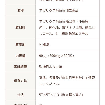
名称
アガリクス菌糸体加工食品
アガリクス菌糸体抽出物（沖縄県
原材料
産）、硬化油、環状オリゴ糖、結晶セ
ルロース、ショ糖脂肪酸エステル
原産地
沖縄県
内容量
90ｇ（300mg×300粒）
賞味期限
製造日より２年
高温、多湿及び直射日光を避けて保管
保存方法
してください。
寸法
57×57×113（縦×横×高さ）