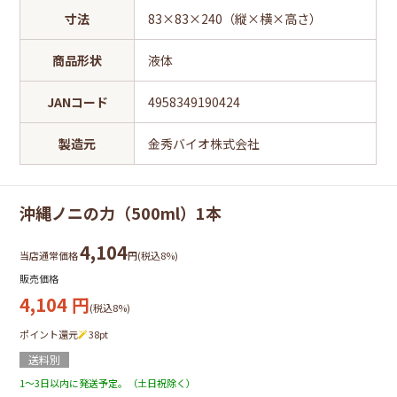
寸法
83×83×240（縦×横×高さ）
商品形状
液体
JANコード
4958349190424
製造元
金秀バイオ株式会社
沖縄ノニの力（500ml）1本
4,104
当店通常価格
円(税込8%)
販売価格
4,104
円
(税込8%)
ポイント還元
38
pt
送料別
1～3日以内に発送予定。（土日祝除く）