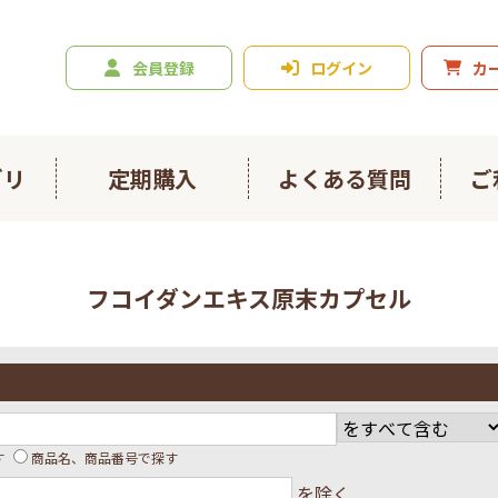
会員登録
ログイン
カ
ゴリ
定期購入
よくある質問
ご
ニジュース
爽々
フコイダンエキス原末カプセル
ルスライト
春ウコン900粒
ン4種お試しセット
日々のフコイダン
イダンプラス
にんにくの恵み
す
商品名、商品番号で探す
を除く