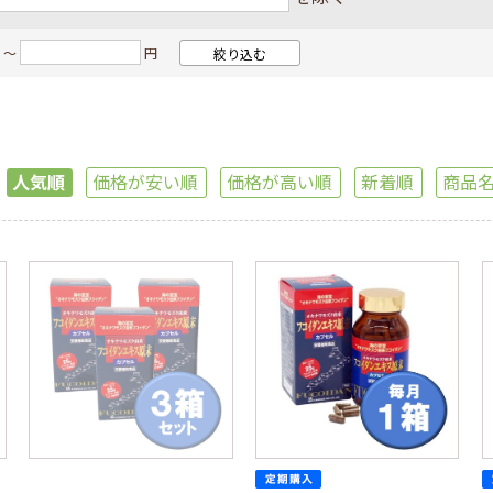
ン商品
NANO LIPOシリーズ
 ～
円
のおからコッティ
その他の健康食品
・その他
定期・おまとめ買い
人気順
価格が安い順
価格が高い順
新着順
商品
取り寄せ商品