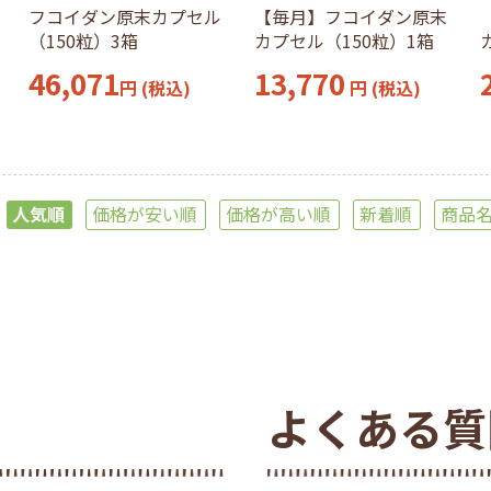
フコイダン原末カプセル
【毎月】フコイダン原末
（150粒）3箱
カプセル（150粒）1箱
46,071
13,770
円
(税込)
円 (税込)
人気順
価格が安い順
価格が高い順
新着順
商品
よくある質