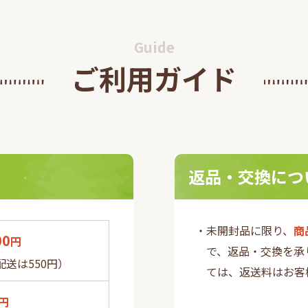
して当サイトをご利用いただ
ス(3Dセキュア2.0)』を導
知らせいたします。
Guide
ご利用ガイド
本健康医療学会『第
た自社製品「沖縄フコイダ
0回健康医療アワー
団法人日本健康医療学会が主
 を受賞!
療アワードを受賞いたしまし
返品・交換につ
・未開封品に限り、
商
00
円
で、返品・交換を承
送は550円）
ては、返送料はお客
円