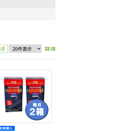
機能性表示食品
健康飲料・お茶
Re;qmeシリーズ
名順