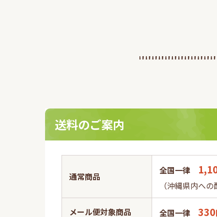
客様により安全に安心
くために『本人認証サービ
入いたしましたのでお
2023.10.02
日
オキナワモズクを用い
1
ン」について、一般社
ド』
催する第10回健康医
た。
送料のご案内
1,1
全国一律
通常商品
（沖縄県内への配
330
メール便対象商品
全国一律