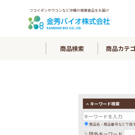
フコイダンやウコンなど沖縄の健康食品をお届け
商品検索
商品カテ
多良間ノ
長命草ヘ
フコイダ
キーワード検索
琉球フコ
商品名・商品番号などで探
└ 除外キーワード