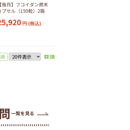
【毎月】フコイダン原末
カプセル（150粒）2箱
25,920
円 (税込)
名順
問
一覧を見る