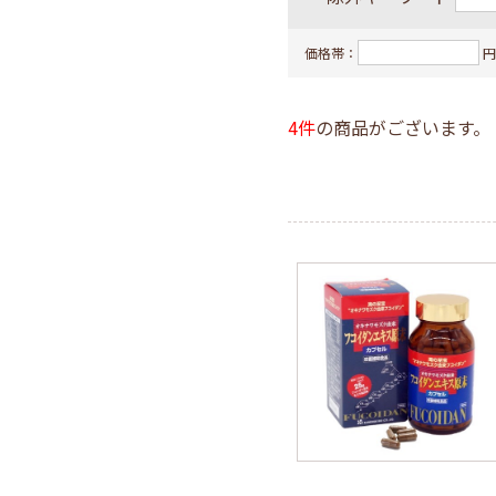
フコイダ
価格帯：
円
島とうふ
一般食品
4件
の商品がございます。
ギフト・