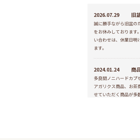
2026.07.29
旧盆
誠に勝手ながら旧盆のた
は
をお休みしております
す
い合わせは、休業日明
ます。
2024.01.24
商
多良間ノニハードカプ
アガリクス商品、お茶
せていただく商品が多
いいたします。
2023.11.13
3D
このたび、弊社オンラ
知