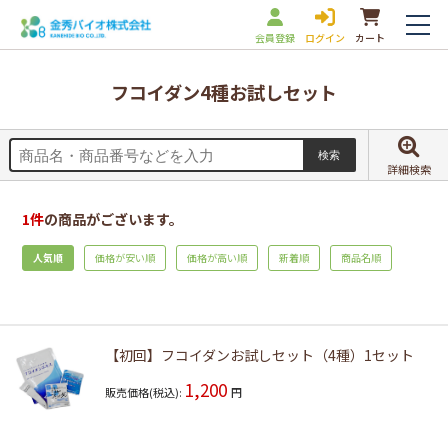
会員登録
ログイン
カート
フコイダン4種お試しセット
詳細検索
1
件
の商品がございます。
人気順
価格が安い順
価格が高い順
新着順
商品名順
【初回】フコイダンお試しセット（4種）1セット
1,200
販売価格(税込):
円