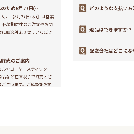
のため8月27日(木)
どのような支払い方
め、【8月27日(木)】は営業
営業お休みいたしま
か？
。 休業期間中のご注文やお問
返品はできますか？
けに順次対応させていただき
配送会社はどこにな
品終売のご案内
セルやゴーヤースティック、
商品など在庫限りで終売とさ
数ございます。ご確認をお願
セキュア2.0導入のお
インショップにおきましてお
らせ
して当サイトをご利用いただ