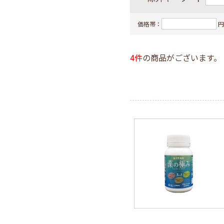
フコイダ
価格帯：
円
島とうふ
一般食品
4件
の商品がございます。
ギフト・