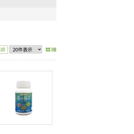
機能性表示食品
健康飲料・お茶
Re;qmeシリーズ
名順