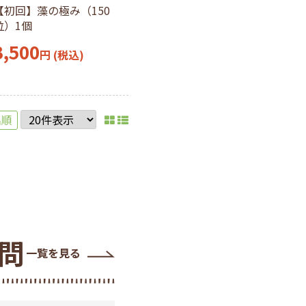
【初回】藻の極み（150
粒）1個
3,500
円
(税込)
名順
問
一覧を見る