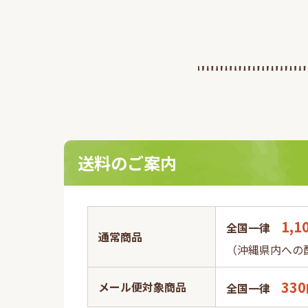
くために『本人認証サービ
入いたしましたのでお
2023.10.02
日
オキナワモズクを用い
1
ン」について、一般社
ド』
催する第10回健康医
た。
送料のご案内
1,1
全国一律
通常商品
（沖縄県内への配
330
メール便対象商品
全国一律