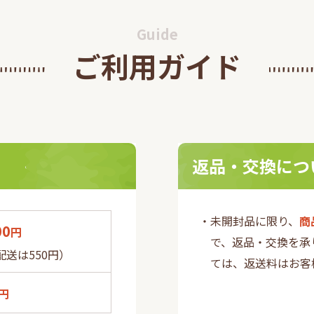
ス(3Dセキュア2.0)』を導
知らせいたします。
Guide
ご利用ガイド
本健康医療学会『第
た自社製品「沖縄フコイダ
0回健康医療アワー
団法人日本健康医療学会が主
 を受賞!
療アワードを受賞いたしまし
返品・交換につ
・未開封品に限り、
商
00
円
で、返品・交換を承
送は550円）
ては、返送料はお客
円