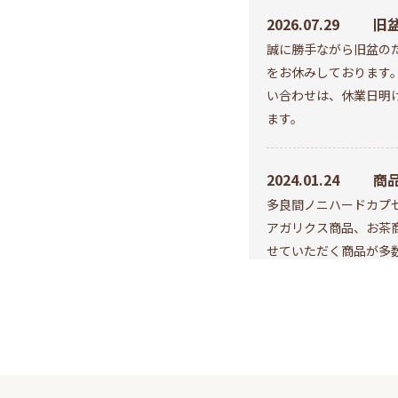
2026.07.29
旧盆
誠に勝手ながら旧盆のた
は
をお休みしております
す
い合わせは、休業日明
ます。
2024.01.24
商
多良間ノニハードカプ
アガリクス商品、お茶
せていただく商品が多
いいたします。
2023.11.13
3D
このたび、弊社オンラ
知
客様により安全に安心