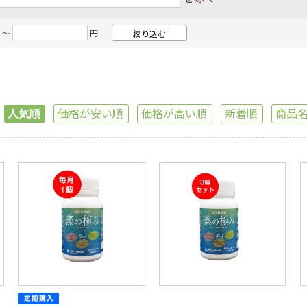
ン商品
NANO LIPOシリーズ
 ～
円
のおからコッティ
その他の健康食品
・その他
定期・おまとめ買い
人気順
価格が安い順
価格が高い順
新着順
商品
取り寄せ商品