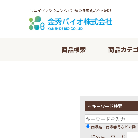
フコイダンやウコンなど沖縄の健康食品をお届け
商品検索
商品カテ
多良間ノ
長命草ヘ
フコイダ
キーワード検索
琉球フコ
商品名・商品番号などで探
└ 除外キーワード