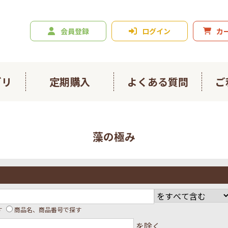
会員登録
ログイン
カ
ゴリ
定期購入
よくある質問
ご
ニジュース
爽々
藻の極み
ルスライト
春ウコン900粒
ン4種お試しセット
日々のフコイダン
イダンプラス
にんにくの恵み
す
商品名、商品番号で探す
を除く