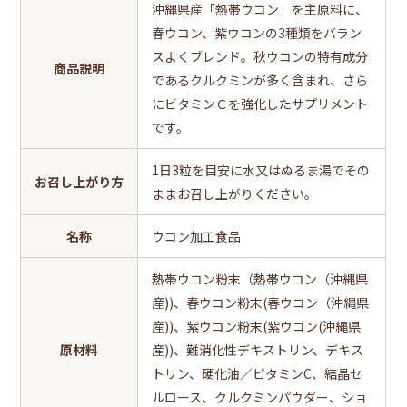
沖縄県産「熱帯ウコン」を主原料に、
春ウコン、紫ウコンの3種類をバラン
スよくブレンド。秋ウコンの特有成分
商品説明
であるクルクミンが多く含まれ、さら
にビタミンＣを強化したサプリメント
です。
1日3粒を目安に水又はぬるま湯でその
お召し上がり方
ままお召し上がりください。
名称
ウコン加工食品
熱帯ウコン粉末（熱帯ウコン（沖縄県
産))、春ウコン粉末(春ウコン（沖縄県
産))、紫ウコン粉末(紫ウコン(沖縄県
原材料
産))、難消化性デキストリン、デキス
トリン、硬化油／ビタミンC、結晶セ
ルロース、クルクミンパウダー、ショ