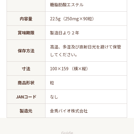
糖脂肪酸エステル
内容量
22.5g（250mg×90粒）
賞味期限
製造日より２年
高温、多湿及び直射日光を避けて保管
保存方法
してください。
寸法
100×159 （横×縦）
商品形状
粒
JANコード
なし
製造元
金秀バイオ株式会社
Guide