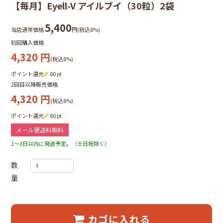
【毎月】Eyell-V アイルブイ（30粒）2袋
5,400
当店通常価格
円(税込8%)
初回購入価格
4,320
円
(税込8%)
ポイント還元
80
pt
2回目以降販売価格
4,320
円
(税込8%)
ポイント還元
80
pt
メール便送料無料
1～3日以内に発送予定。（土日祝除く）
数
量
カゴに入れる