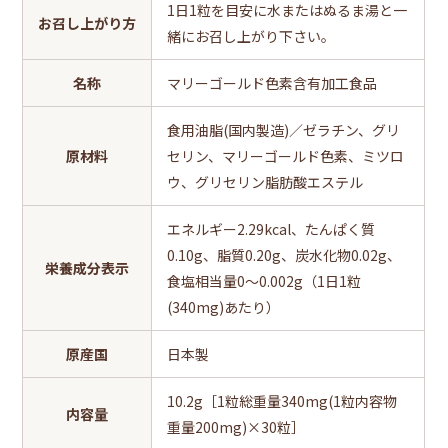
1日1粒を目安に水またはぬるま湯と一
お召し上がり方
緒にお召し上がり下さい。
名称
マリーゴールド色素含有加工食品
食用油脂(国内製造)／ゼラチン、グリ
原材料
セリン、マリーゴールド色素、ミツロ
ウ、グリセリン脂肪酸エステル
エネルギー2.29kcal、たんぱく質
0.10g、脂質0.20g、炭水化物0.02g、
栄養成分表示
食塩相当量0～0.002g（1日1粒
(340mg)あたり）
原産国
日本製
10.2g［1粒総重量340mg(1粒内容物
内容量
重量200mg)×30粒］