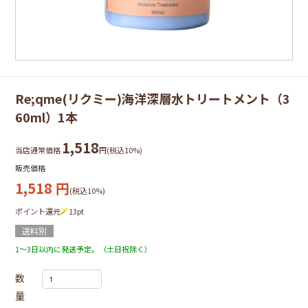
Re;qme(リクミー)海洋深層水トリートメント（3
60ml）1本
1,518
当店通常価格
円(税込10%)
販売価格
1,518
円
(税込10%)
ポイント還元
13
pt
送料別
1～3日以内に発送予定。（土日祝除く）
数
量