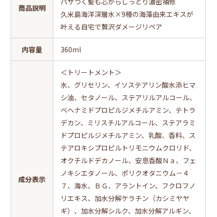
パサつく髪も芯からしっとり濃密補修
商品説明
久米島海洋深層水×9種の海藻由来エキスが
叶える自宅で贅沢ダメージリペア
内容量
360ml
＜トリートメント＞
水、グリセリン、イソステアリン酸水添ヒマ
シ油、セタノール、ステアリルアルコール、
ベヘナミドプロピルジメチルアミン、テトラ
デカン、ミリスチルアルコール、ステアラミ
ドプロピルジメチルアミン、乳酸、香料、ス
テアロキシプロピルトリモニウムクロリド、
オクチルドデカノール、安息香酸Ｎａ、フェ
ノキシエタノール、ポリクオタニウム－４
成分表示
７、海水、ＢＧ、アラントイン、フクロフノ
リエキス、加水分解ケラチン（カシミヤヤ
ギ）、加水分解シルク、加水分解アルギン、