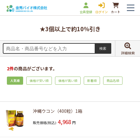
会員登録
ログイン
カート
★3個以上で約10％引き
詳細検索
2
件
の商品がございます。
人気順
価格が安い順
価格が高い順
新着順
商品名順
沖縄ウコン（400粒）1箱
4,968
販売価格(税込):
円