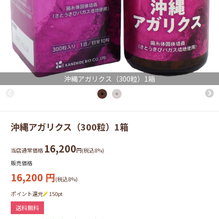
沖縄アガリクス（300粒）1箱
沖縄アガリクス（300粒）1箱
16,200
当店通常価格
円(税込8%)
販売価格
16,200
円
(税込8%)
ポイント還元
150
pt
送料無料