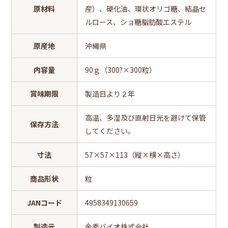
原材料
産）、硬化油、環状オリゴ糖、結晶セ
ルロース、ショ糖脂肪酸エステル
原産地
沖縄県
内容量
90ｇ（300?×300粒）
賞味期限
製造日より２年
高温、多湿及び直射日光を避けて保管
保存方法
してください。
寸法
57×57×113（縦×横×高さ）
商品形状
粒
JANコード
4958349130659
製造元
金秀バイオ株式会社