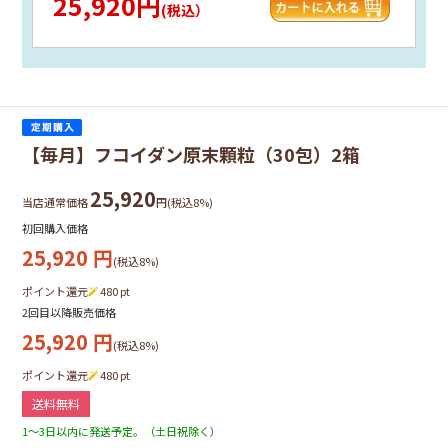
25,920円
(税込）
【毎月】フコイダン原末顆粒（30包）2箱
25,920
当店通常価格
円(税込8%)
初回購入価格
25,920
円
(税込8%)
ポイント還元
480
pt
2回目以降販売価格
25,920
円
(税込8%)
ポイント還元
480
pt
送料無料
1～3日以内に発送予定。（土日祝除く）