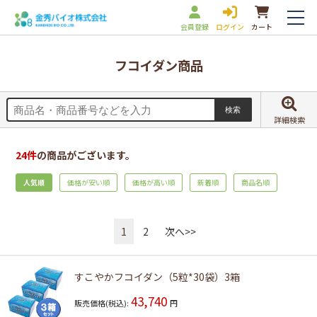
会員登録
ログイン
カート
フコイダン商品
詳細検索
24
件
の商品がございます。
人気順
価格が安い順
価格が高い順
新着順
商品名順
1
2
次へ>>
すこやかフコイダン（5粒*30袋）3箱
43,740
販売価格(税込):
円