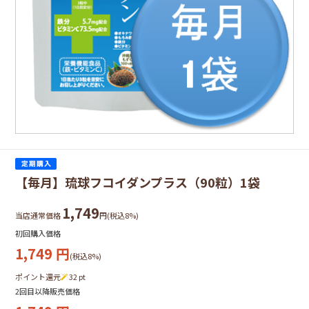
【毎月】琉球フコイダンプラス（90粒）1袋
1,749
当店通常価格
円(税込8%)
初回購入価格
1,749
円
(税込8%)
ポイント還元
32
pt
2回目以降販売価格