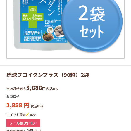
琉球フコイダンプラス（90粒）2袋
3,888
当店通常価格
円(税込8%)
販売価格
3,888
円
(税込8%)
ポイント還元
36
pt
メール便送料無料
3個まで