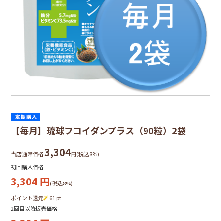
【毎月】琉球フコイダンプラス（90粒）2袋
3,304
当店通常価格
円(税込8%)
初回購入価格
3,304
円
(税込8%)
ポイント還元
61
pt
2回目以降販売価格