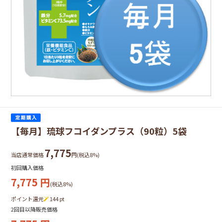
【毎月】琉球フコイダンプラス（90粒）5袋
7,775
当店通常価格
円(税込8%)
初回購入価格
7,775
円
(税込8%)
ポイント還元
144
pt
2回目以降販売価格