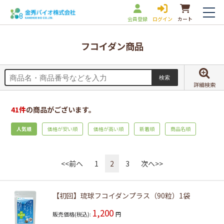
会員登録
ログイン
カート
フコイダン商品
詳細検索
41
件
の商品がございます。
人気順
価格が安い順
価格が高い順
新着順
商品名順
<<前へ
1
2
3
次へ>>
【初回】琉球フコイダンプラス（90粒）1袋
1,200
販売価格(税込):
円